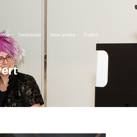
idéos
Soumission
Nous joindre
English
ert