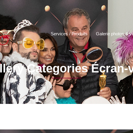
Services / Produits
Galerie photos & v
llery Categories Écran-v